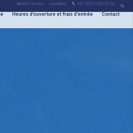
devenir un ami
nouvelles
+31 (0)72 303 02 46
ée
Heures d'ouverture et frais d'entrée
Contact