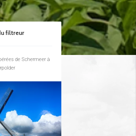
u filtreur
cupérées de Schermeer à
polder