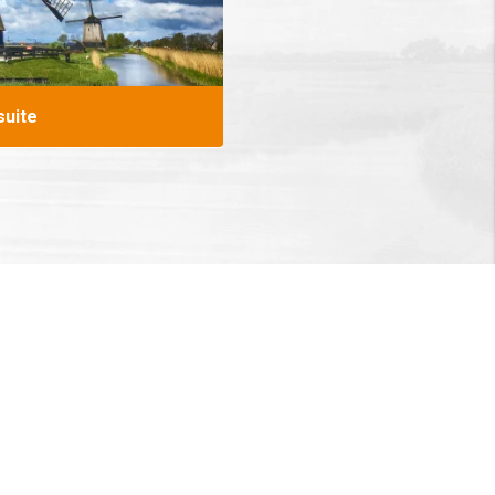
 suite
au Moulin Musée
 le fonctionnement du moulin et la remise en état
du moulin à vent et observez la mécanique jusqu'au