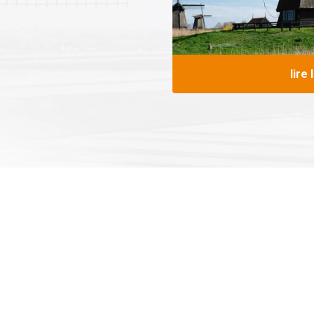
lire 
Le Moulin du Musée est le milieu des trois moulins d'affil
Ensemble, ils forment une belle image typiquement hollan
est ouvert au public du 1er avril au 1er novembre.