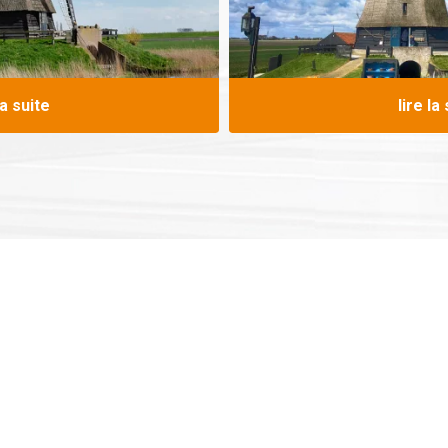
la suite
lire la
Lors de votre visite 
ée près de Schermerhorn.
Regardez un film sur
daise. Le Moulin du Musée
Montez les marches 