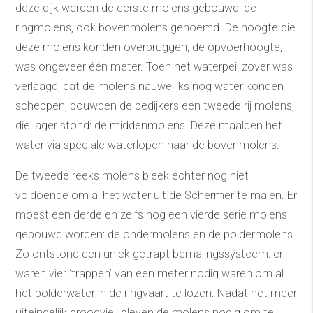
deze dijk werden de eerste molens gebouwd: de
ringmolens, ook bovenmolens genoemd. De hoogte die
deze molens konden overbruggen, de opvoerhoogte,
was ongeveer één meter. Toen het waterpeil zover was
verlaagd, dat de molens nauwelijks nog water konden
scheppen, bouwden de bedijkers een tweede rij molens,
die lager stond: de middenmolens. Deze maalden het
water via speciale waterlopen naar de bovenmolens.
De tweede reeks molens bleek echter nog niet
voldoende om al het water uit de Schermer te malen. Er
moest een derde en zelfs nog een vierde serie molens
gebouwd worden: de ondermolens en de poldermolens.
Zo ontstond een uniek getrapt bemalingssysteem: er
waren vier ‘trappen’ van een meter nodig waren om al
het polderwater in de ringvaart te lozen. Nadat het meer
uiteindelijk droogviel, bleven de molens nodig om te