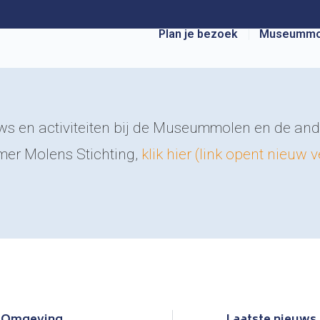
Plan je bezoek
Museummo
ws en activiteiten bij de Museummolen en de an
er Molens Stichting,
klik hier (link opent nieuw 
Omgeving
Laatste nieuws