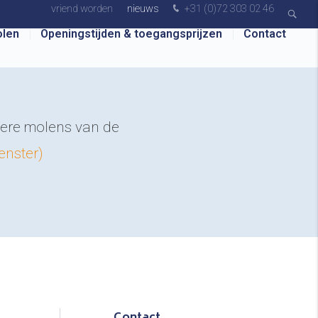
vriend worden
nieuws
+31 (0)72 303 02 46
len
Openingstijden & toegangsprijzen
Contact
dere molens van de
venster)
Contact