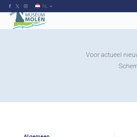
Nieuws & activiteiten
Nieuws
NL
Voor actueel nieu
Scherm
Algemeen