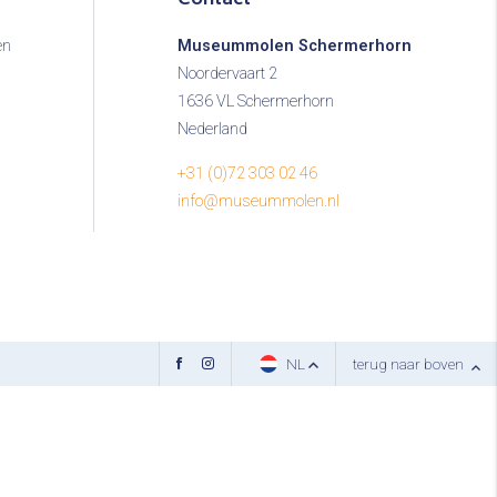
en
Museummolen Schermerhorn
Noordervaart 2
1636 VL Schermerhorn
Nederland
+31 (0)72 303 02 46
info@museummolen.nl
terug naar boven
NL